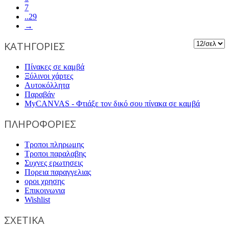
7
..29
→
ΚΑΤΗΓΟΡΙΕΣ
Πίνακες σε καμβά
Ξύλινοι χάρτες
Αυτοκόλλητα
Παραβάν
MyCANVAS - Φτιάξε τον δικό σου πίνακα σε καμβά
ΠΛΗΡΟΦΟΡΙΕΣ
Τροποι πληρωμης
Τροποι παραλαβης
Συχνες ερωτησεις
Πορεια παραγγελιας
οροι χρησης
Επικοινωνια
Wishlist
ΣΧΕΤΙΚΑ