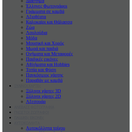
Διάστημα
Έλληνες Φωτογράφοι
Γράμματα σε καμβά
Αξιοθέατα
Καλοκαiρι και Θάλασσα
Ζώα
Λουλούδια
Μόδα
Μουσική και Χορός
Μωρά και παιδιά
Οχήματα και Μεταφορές
Παιδικές εικόνες
Αθλήματα και Hobbies
Τοπία και Φύση
Παγκόσμιος χάρτης
Παραβάν με καμβά
ΞΥΛΙΝΟΙ ΧΑΡΤΕς
Ξύλινοι χάρτες 3D
Ξύλινοι χάρτες 2D
Αξεσουάρ
ΑΝΕΒΑΣΕ ΦΩΤΟΓΡΑΦΙΑ
ΓΝΩΣΤΟΙ ΖΩΓΡΑΦΟΙ
ΠΑΙΔΙΚΕς ΕΙΚΟΝΕς
ΑΥΤΟΚΟΛΛΗΤΑ
Αυτοκόλλητα τοίχου