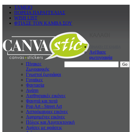
ΤΑΜΕΙΟ
ΠΟΡΕΙΑ ΠΑΡΑΓΓΕΛΙΑΣ
WISH LIST
ΦΤΙΑΞΕ ΤΟΝ ΚΑΜΒΑ ΣΟΥ
ΚΑΛΑΘΙ
ΠΙΝΑΚΕς ΣΕ ΚΑΜΒΑ
Ανέβασε
φωτογραφία
Πίνακες
Ζωγραφικής
Γνωστοί ζωγράφοι
Γυναίκες
Φαντασία
Αγάπη
Αισθησιακές εικόνες
Φαγητά και ποτά
Pop Art - Street Art
Ασπρόμαυρες εικόνες
Αφηρημένες εικόνες
Πόλεις και Αρχιτεκτονική
Αφίσες με φράσεις