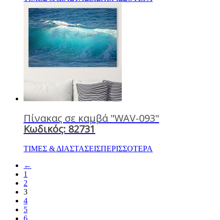
Πίνακας σε καμβά "WAV-093"
Κωδικός: 82731
ΤΙΜΕΣ & ΔΙΑΣΤΑΣΕΙΣ
ΠΕΡΙΣΣΟΤΕΡΑ
←
1
2
3
4
5
6