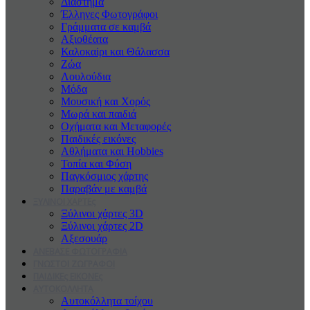
Διάστημα
Έλληνες Φωτογράφοι
Γράμματα σε καμβά
Αξιοθέατα
Καλοκαiρι και Θάλασσα
Ζώα
Λουλούδια
Μόδα
Μουσική και Χορός
Μωρά και παιδιά
Οχήματα και Μεταφορές
Παιδικές εικόνες
Αθλήματα και Hobbies
Τοπία και Φύση
Παγκόσμιος χάρτης
Παραβάν με καμβά
ΞΥΛΙΝΟΙ ΧΑΡΤΕς
Ξύλινοι χάρτες 3D
Ξύλινοι χάρτες 2D
Αξεσουάρ
ΑΝΕΒΑΣΕ ΦΩΤΟΓΡΑΦΙΑ
ΓΝΩΣΤΟΙ ΖΩΓΡΑΦΟΙ
ΠΑΙΔΙΚΕς ΕΙΚΟΝΕς
ΑΥΤΟΚΟΛΛΗΤΑ
Αυτοκόλλητα τοίχου