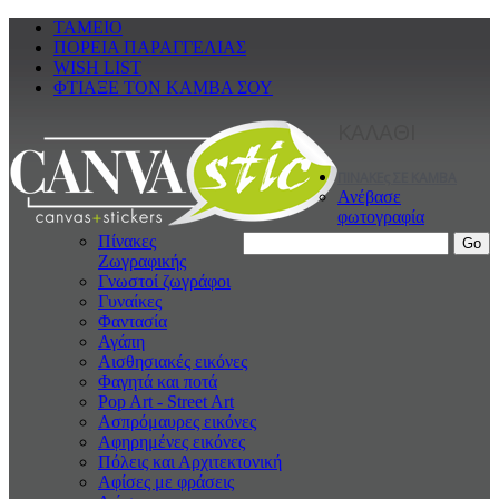
ΤΑΜΕΙΟ
ΠΟΡΕΙΑ ΠΑΡΑΓΓΕΛΙΑΣ
WISH LIST
ΦΤΙΑΞΕ ΤΟΝ ΚΑΜΒΑ ΣΟΥ
ΚΑΛΑΘΙ
ΠΙΝΑΚΕς ΣΕ ΚΑΜΒΑ
Ανέβασε
φωτογραφία
Πίνακες
Ζωγραφικής
Γνωστοί ζωγράφοι
Γυναίκες
Φαντασία
Αγάπη
Αισθησιακές εικόνες
Φαγητά και ποτά
Pop Art - Street Art
Ασπρόμαυρες εικόνες
Αφηρημένες εικόνες
Πόλεις και Αρχιτεκτονική
Αφίσες με φράσεις