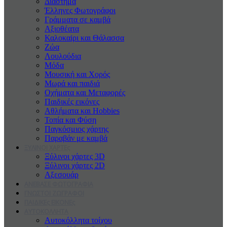
Διάστημα
Έλληνες Φωτογράφοι
Γράμματα σε καμβά
Αξιοθέατα
Καλοκαiρι και Θάλασσα
Ζώα
Λουλούδια
Μόδα
Μουσική και Χορός
Μωρά και παιδιά
Οχήματα και Μεταφορές
Παιδικές εικόνες
Αθλήματα και Hobbies
Τοπία και Φύση
Παγκόσμιος χάρτης
Παραβάν με καμβά
ΞΥΛΙΝΟΙ ΧΑΡΤΕς
Ξύλινοι χάρτες 3D
Ξύλινοι χάρτες 2D
Αξεσουάρ
ΑΝΕΒΑΣΕ ΦΩΤΟΓΡΑΦΙΑ
ΓΝΩΣΤΟΙ ΖΩΓΡΑΦΟΙ
ΠΑΙΔΙΚΕς ΕΙΚΟΝΕς
ΑΥΤΟΚΟΛΛΗΤΑ
Αυτοκόλλητα τοίχου