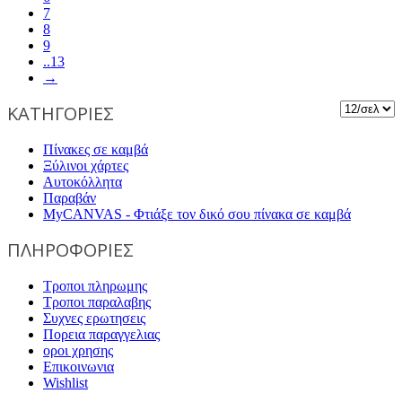
7
8
9
..13
→
ΚΑΤΗΓΟΡΙΕΣ
Πίνακες σε καμβά
Ξύλινοι χάρτες
Αυτοκόλλητα
Παραβάν
MyCANVAS - Φτιάξε τον δικό σου πίνακα σε καμβά
ΠΛΗΡΟΦΟΡΙΕΣ
Τροποι πληρωμης
Τροποι παραλαβης
Συχνες ερωτησεις
Πορεια παραγγελιας
οροι χρησης
Επικοινωνια
Wishlist