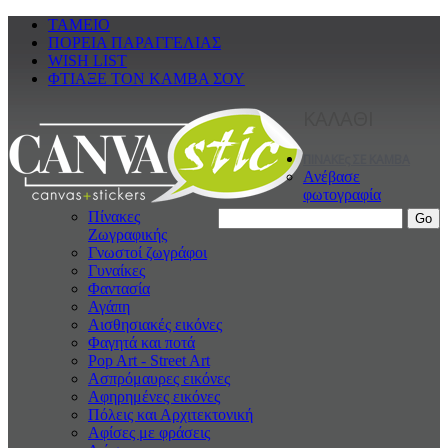
ΤΑΜΕΙΟ
ΠΟΡΕΙΑ ΠΑΡΑΓΓΕΛΙΑΣ
WISH LIST
ΦΤΙΑΞΕ ΤΟΝ ΚΑΜΒΑ ΣΟΥ
ΚΑΛΑΘΙ
ΠΙΝΑΚΕς ΣΕ ΚΑΜΒΑ
Ανέβασε
φωτογραφία
Πίνακες
Ζωγραφικής
Γνωστοί ζωγράφοι
Γυναίκες
Φαντασία
Αγάπη
Αισθησιακές εικόνες
Φαγητά και ποτά
Pop Art - Street Art
Ασπρόμαυρες εικόνες
Αφηρημένες εικόνες
Πόλεις και Αρχιτεκτονική
Αφίσες με φράσεις