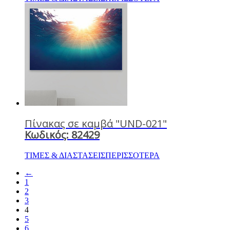
Πίνακας σε καμβά "UND-021"
Κωδικός: 82429
ΤΙΜΕΣ & ΔΙΑΣΤΑΣΕΙΣ
ΠΕΡΙΣΣΟΤΕΡΑ
←
1
2
3
4
5
6