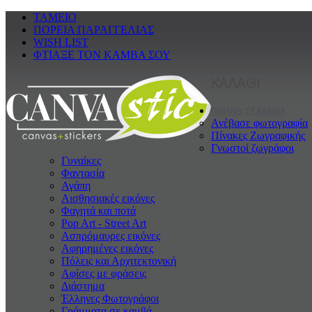
ΤΑΜΕΙΟ
ΠΟΡΕΙΑ ΠΑΡΑΓΓΕΛΙΑΣ
WISH LIST
ΦΤΙΑΞΕ ΤΟΝ ΚΑΜΒΑ ΣΟΥ
ΚΑΛΑΘΙ
ΠΙΝΑΚΕς ΣΕ ΚΑΜΒΑ
Ανέβασε φωτογραφία
Πίνακες Ζωγραφικής
Γνωστοί ζωγράφοι
Γυναίκες
Φαντασία
Αγάπη
Αισθησιακές εικόνες
Φαγητά και ποτά
Pop Art - Street Art
Ασπρόμαυρες εικόνες
Αφηρημένες εικόνες
Πόλεις και Αρχιτεκτονική
Αφίσες με φράσεις
Διάστημα
Έλληνες Φωτογράφοι
Γράμματα σε καμβά