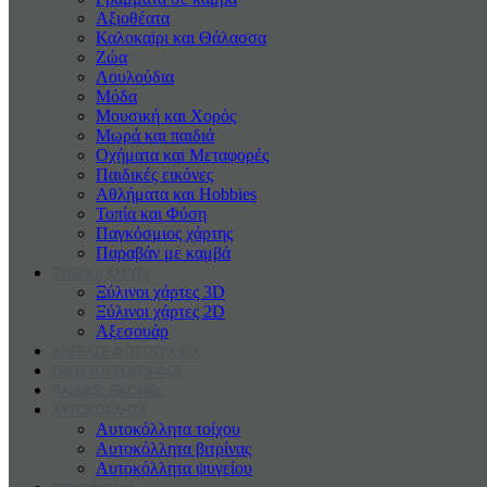
Αξιοθέατα
Καλοκαiρι και Θάλασσα
Ζώα
Λουλούδια
Μόδα
Μουσική και Χορός
Μωρά και παιδιά
Οχήματα και Μεταφορές
Παιδικές εικόνες
Αθλήματα και Hobbies
Τοπία και Φύση
Παγκόσμιος χάρτης
Παραβάν με καμβά
ΞΥΛΙΝΟΙ ΧΑΡΤΕς
Ξύλινοι χάρτες 3D
Ξύλινοι χάρτες 2D
Αξεσουάρ
ΑΝΕΒΑΣΕ ΦΩΤΟΓΡΑΦΙΑ
ΓΝΩΣΤΟΙ ΖΩΓΡΑΦΟΙ
ΠΑΙΔΙΚΕς ΕΙΚΟΝΕς
ΑΥΤΟΚΟΛΛΗΤΑ
Αυτοκόλλητα τοίχου
Αυτοκόλλητα βιτρίνας
Αυτοκόλλητα ψυγείου